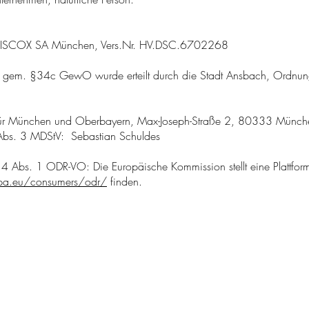
 HISCOX SA München, Vers.Nr. HV.DSC.6702268
kler gem. §34c GewO wurde erteilt durch die Stadt Ansbach, Ordnun
 für München und Oberbayern, Max-Joseph-Straße 2, 80333 Münch
0 Abs. 3 MDStV: Sebastian Schuldes
14 Abs. 1 ODR-VO: Die Europäische Kommission stellt eine Plattform
opa.eu/consumers/odr/
finden.
lien
E-MAIL: i
nfo@schuldes-immobilien.de
vor Ort
Telefon:
+4998121416426