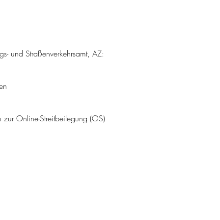
gs- und Straßenverkehrsamt, AZ:
en
 zur Online-Streitbeilegung (OS)
KONTAKT
IMPRESSUM
DATENSCHUTZ