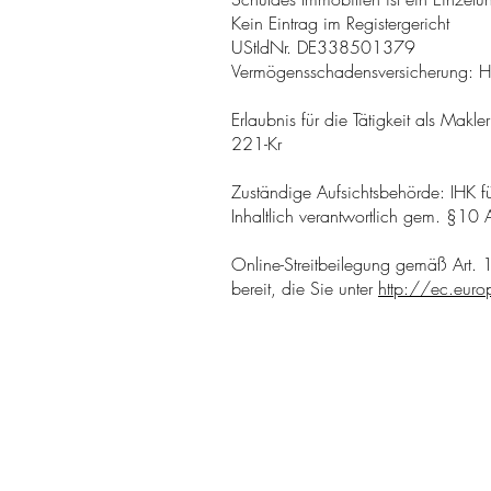
Kein Eintrag im Registergericht
UStIdNr. DE338501379
Vermögensschadensversicherung:
Erlaubnis für die Tätigkeit als Ma
221-Kr
Zuständige Aufsichtsbehörde: IHK
Inhaltlich verantwortlich gem. §1
Online-Streitbeilegung gemäß Art. 
bereit, die Sie unter
http://ec.eur
Sebastian Schuldes Immobi
Ihr Fach-Immobilienmakler 
Oberhäuser Str. 100 D