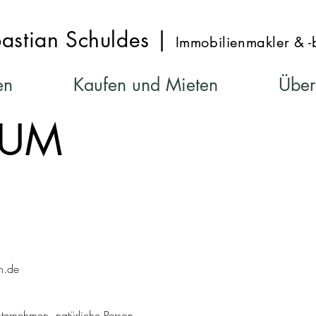
astian Schuldes |
Immobilienmakler & 
en
Kaufen und Mieten
Über
SUM
n.de
nternehmen, natürliche Person.